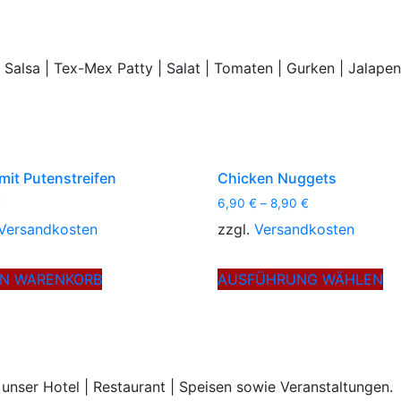
alsa | Tex-Mex Patty | Salat | Tomaten | Gurken | Jalape
 mit Putenstreifen
Chicken Nuggets
€
6,90
€
–
8,90
€
Versandkosten
zzgl.
Versandkosten
Di
EN WARENKORB
AUSFÜHRUNG WÄHLEN
Pr
we
me
Va
auf
unser Hotel | Restaurant | Speisen sowie Veranstaltungen.
Di