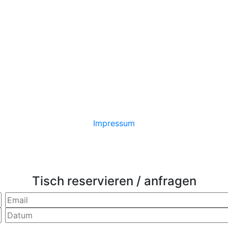
Op
kö
au
de
Pr
THEK
ge
we
Impressum
Tisch reservieren / anfragen