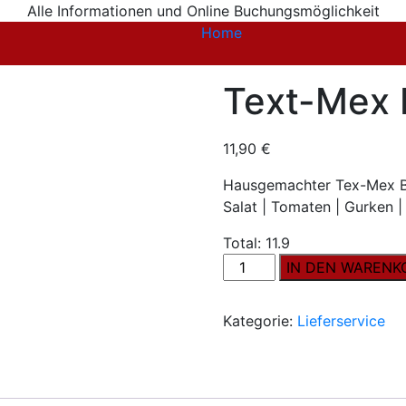
Alle Informationen und Online Buchungsmöglichkeit
Home
Text-Mex 
11,90
€
Hausgemachter Tex-Mex Bu
Salat | Tomaten | Gurken 
Total:
11.9
Text-
IN DEN WARENK
Mex
Burger
Kategorie:
Lieferservice
Menge