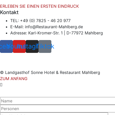
ERLEBEN
ERLEBEN SIE EINEN ERSTEN EINDRUCK
Kontakt
SIE
EINEN
TEL:
+49 (0) 7825 - 46 20 977
ERSTEN
E-Mail:
info@Restaurant-Mahlberg.de
EINDRUCKMEDIA
Adresse:
Karl-Kromer-Str. 1 | D-77972 Mahlberg
cebook
Youtube
Instagram
Tiktok
© Landgasthof Sonne Hotel & Restaurant Mahlberg
ZUM ANFANG